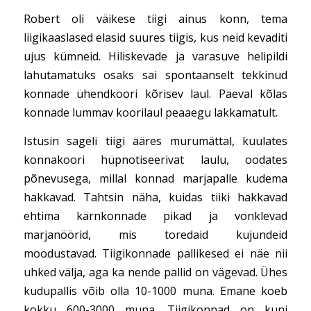
Robert oli väikese tiigi ainus konn, tema
liigikaaslased elasid suures tiigis, kus neid kevaditi
ujus kümneid. Hiliskevade ja varasuve helipildi
lahutamatuks osaks sai spontaanselt tekkinud
konnade ühendkoori kõrisev laul. Päeval kõlas
konnade lummav koorilaul peaaegu lakkamatult.
Istusin sageli tiigi ääres murumättal, kuulates
konnakoori hüpnotiseerivat laulu, oodates
põnevusega, millal konnad marjapalle kudema
hakkavad. Tahtsin näha, kuidas tiiki hakkavad
ehtima kärnkonnade pikad ja vonklevad
marjanöörid, mis toredaid kujundeid
moodustavad. Tiigikonnade pallikesed ei näe nii
uhked välja, aga ka nende pallid on vägevad. Ühes
kudupallis võib olla 10-1000 muna. Emane koeb
kokku 600-3000 muna. Tiigikonnad on kuni