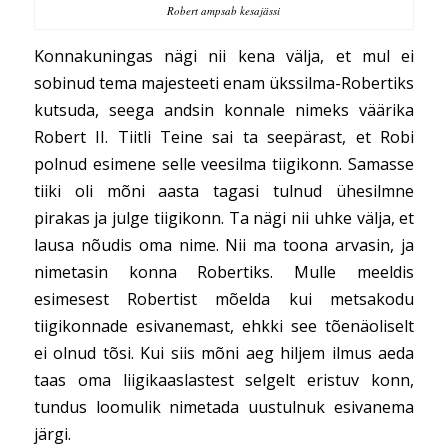
Robert ampsab kesajässi
Konnakuningas nägi nii kena välja, et mul ei
sobinud tema majesteeti enam ükssilma-Robertiks
kutsuda, seega andsin konnale nimeks väärika
Robert II. Tiitli Teine sai ta seepärast, et Robi
polnud esimene selle veesilma tiigikonn. Samasse
tiiki oli mõni aasta tagasi tulnud ühesilmne
pirakas ja julge tiigikonn. Ta nägi nii uhke välja, et
lausa nõudis oma nime. Nii ma toona arvasin, ja
nimetasin konna Robertiks. Mulle meeldis
esimesest Robertist mõelda kui metsakodu
tiigikonnade esivanemast, ehkki see tõenäoliselt
ei olnud tõsi. Kui siis mõni aeg hiljem ilmus aeda
taas oma liigikaaslastest selgelt eristuv konn,
tundus loomulik nimetada uustulnuk esivanema
järgi.