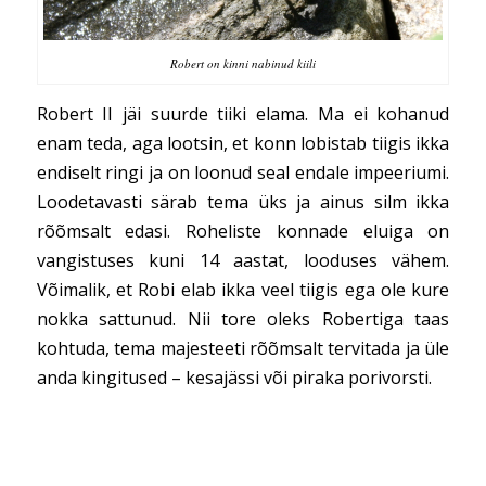
Robert on kinni nabinud kiili
Robert II jäi suurde tiiki elama. Ma ei kohanud
enam teda, aga lootsin, et konn lobistab tiigis ikka
endiselt ringi ja on loonud seal endale impeeriumi.
Loodetavasti särab tema üks ja ainus silm ikka
rõõmsalt edasi. Roheliste konnade eluiga on
vangistuses kuni 14 aastat, looduses vähem.
Võimalik, et Robi elab ikka veel tiigis ega ole kure
nokka sattunud. Nii tore oleks Robertiga taas
kohtuda, tema majesteeti rõõmsalt tervitada ja üle
anda kingitused – kesajässi või piraka porivorsti.