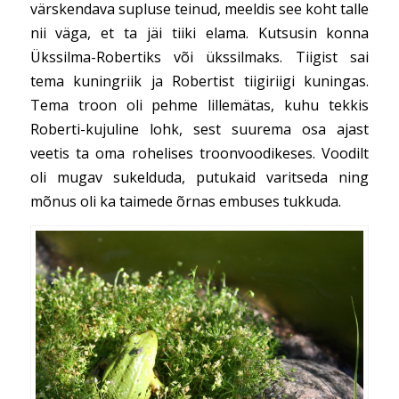
värskendava supluse teinud, meeldis see koht talle
nii väga, et ta jäi tiiki elama. Kutsusin konna
Ükssilma-Robertiks või ükssilmaks. Tiigist sai
tema kuningriik ja Robertist tiigiriigi kuningas.
Tema troon oli pehme lillemätas, kuhu tekkis
Roberti-kujuline lohk, sest suurema osa ajast
veetis ta oma rohelises troonvoodikeses. Voodilt
oli mugav sukelduda, putukaid varitseda ning
mõnus oli ka taimede õrnas embuses tukkuda.