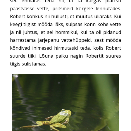
see ehmatas teda nii, et ta kargas plärtsti
päästvasse vette, pritsmeid kõrgele lennutades.
Robert kohkus nii hullusti, et muutus üliaraks. Kui
keegi tiigist mööda läks, sulpsas konn kohe vette
ja nii juhtus, et sel hommikul, kui ta oli pidanud
harrastama järjepanu vettehüppeid, sest mööda
kõndivad inimesed hirmutasid teda, kolis Robert
suurde tiiki. Lõuna paiku nägin Robertit suures
tiigis sulistamas.