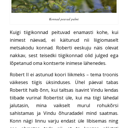
Konnad peavad pulmi
Kuigi tiigikonnad peituvad enamasti kohe, kui
inimest näevad, ei käitunud nii liigiomaselt
metsakodu konnad. Roberti eeskuju näis olevat
nakkav, sest teisedki tiigikonnad olid julged ega
lõpetanud oma kontserte inimese lähenedes.
Robert II ei astunud koori liikmeks – tema troonis
väikeses tiigis üksinduses. Ühel päeval tabas
Robertit halb õnn, kui taltsas isavint Vindu lendas
tiibade vurinal Robertist üle, kui ma tiigi lähedal
jalutasin, mina vaikselt murul rohukõrsi
sahistamas ja Vindu õhuradadel mind saatmas.
Konn nägi linnu varju endast üle libisemas ning