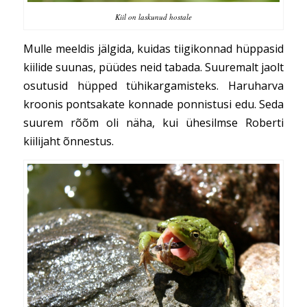
Kiil on laskunud hostale
Mulle meeldis jälgida, kuidas tiigikonnad hüppasid
kiilide suunas, püüdes neid tabada. Suuremalt jaolt
osutusid hüpped tühikargamisteks. Haruharva
kroonis pontsakate konnade ponnistusi edu. Seda
suurem rõõm oli näha, kui ühesilmse Roberti
kiilijaht õnnestus.