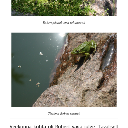
Robert pikutab oma rohutroonil
Ükssilma-Robert varitseb
Veekonna kohta oli Robert väga julge. Tavaliselt