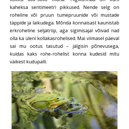
kaheksa sentimeetri pikkused. Nende selg on
roheline või pruun tumepruunide või mustade
täppide ja laikudega. Mõnda konnaisast kaunistab
erkroheline seljatriip, aga sigimisajal võivad nad
olla ka üleni kollakasrohelised. Mai viimasel päeval
sai mu ootus tasutud – jälgisin põnevusega,
kuidas kaks rohe-rohelist konna kudesid mitu
väikest kudupalli.