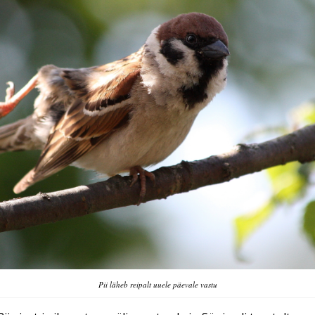
Pii läheb reipalt uuele päevale vastu