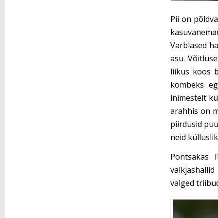
Pii on põldva
kasuvanemad
Varblased ha
asu. Võitluse
liikus koos 
kombeks ega
inimestelt kü
arahhis on m
piirdusid pu
neid küllusli
Pontsakas 
valkjashalli
valged triibu