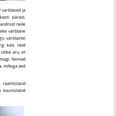
d varblased ja
asti pärast.
 andnud neile
Väike varblane
gu varblastel
ng käis neid
 üldse aru, et
vimagi. Nemad
, millega aed
raamistasid
u kaunistasid