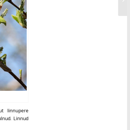
ut linnupere
ulnud. Linnud