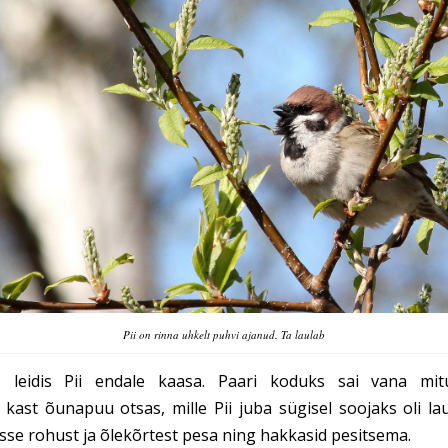
Pii on rinna uhkelt puhvi ajanud. Ta laulab
 leidis Pii endale kaasa. Paari koduks sai vana mit
kast õunapuu otsas, mille Pii juba sügisel soojaks oli la
esse rohust ja õlekõrtest pesa ning hakkasid pesitsema.