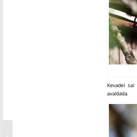
Kevadel sai 
avaldada.
Hoolitsev linnupapa