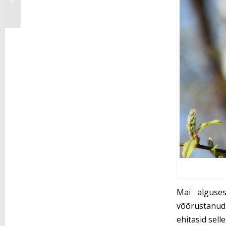
Vindu
Mai alguses
võõrustanud 
ehitasid sell