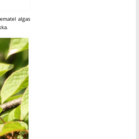
ematel algas
kka.