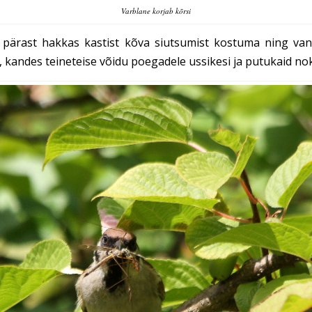
Varblane korjab kõrsi
 pärast hakkas kastist kõva siutsumist kostuma ning van
, kandes teineteise võidu poegadele ussikesi ja putukaid no