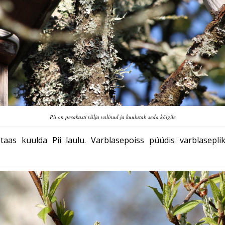
Pii on pesakasti välja valinud ja kuulutab seda kõigile
taas kuulda Pii laulu. Varblasepoiss püüdis varblasepli