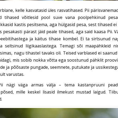
rblane, kelle kasvatasid üles rasvatihased. Pii pärisvanema
 tihased võitlesid pool suve vana poolpehkinud pesak
kkasid kastis pesitsema, aga hülgasid pesa, sest tihased ei
s pesakasti pärast jäid peale tihased, aga said kaasa Pii. 
beebitihastega ja käitus tihase kombel. Ei ta sirtsunud na
 seltsinud liigikaaslastega. Temagi sõi maapähkleid ni
simas, nagu tihastel tavaks oli. Teised varblased ei saanud
idagi, mis sobib nokka võtta ega soostunud pähklit proo
ude ja põõsaste pungade, seemnete, putukate ja ussikestega
kult varustas.
Pii nägi väga armas välja – tema kastanpruuni pead 
d põsed, mille keskel lisasid ilmekust mustad laigud. Tiib
d.