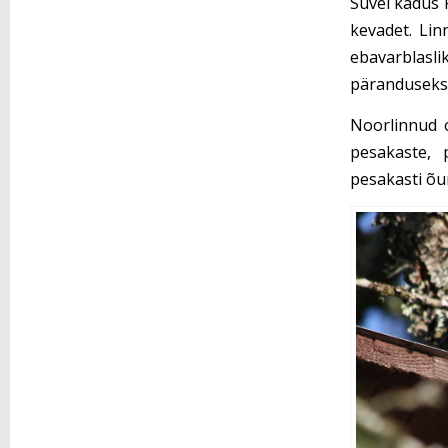
Suvel kadus P
kevadet. Lin
ebavarblasl
päranduseks 
Noorlinnud o
pesakaste, p
pesakasti õun