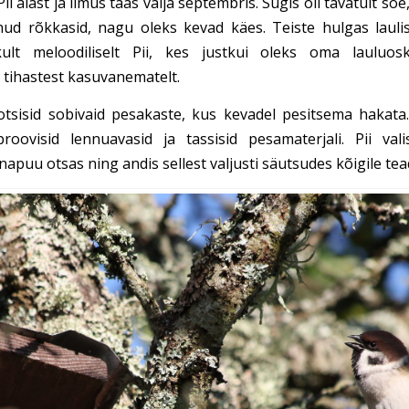
ii aiast ja ilmus taas välja septembris. Sügis oli tavatult s
nud rõkkasid, nagu oleks kevad käes. Teiste hulgas lauli
ikult meloodiliselt Pii, kes justkui oleks oma lauluo
tihastest kasuvanematelt.
tsisid sobivaid pesakaste, kus kevadel pesitsema hakata
roovisid lennuavasid ja tassisid pesamaterjali. Pii val
apuu otsas ning andis sellest valjusti säutsudes kõigile tea